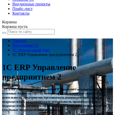
Внедренные проекты
Прайс-лист
Контакты
Корзина
Корзина пуста
Главная
Программы 1С
1С Финансовый учет
1С ERP Управление предприятием 2
1С ERP Управление
предприятием 2
"1С:ERP Управление предприятием 2" позволяет автоматизировать
основные бизнес-процессы, контролировать ключевые показатели
деятельности предприятия, организовать взаимодействие служб и
подразделений, координировать деятельность производственных
подразделений, оценивать эффективность деятельности предприятия,
отдельных подразделений и персонала.