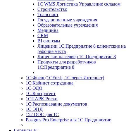
1С WMS Логистика Управление складом
Строительство
Транспорт
Государственные учреждения
Образовательные учреждения
Медицина
CRM
BI системы
Лицензии 1С:Предприятие 8 клиентские на
рабочие места
Лицензии на сервер 1С:Предприятие 8
Продукты для разработчиков
1С:Предприятие 8
1С:Фреш (1CFresh, 1С через Интернет)
1С:Кабинет сотрудника
1С-ЭДО
1С:Контрагент
1СПАРК Риски
1С:Распознавание документов
1С-ЭПД
152 DOC для 1С
Postgres Pro Enterprise для 1С:Предприятие
Сервисы 1С