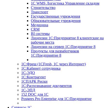
1С WMS Логистика Управление складом
Строительство
Транспорт
Государственные учреждения
Образовательные учреждения
Медицина
CRM
BI системы
Лицензии 1С:Предприятие 8 клиентские на
рабочие места
Лицензии на сервер 1С:Предприятие 8
Продукты для разработчиков
1С:Предприятие 8
1С:Фреш (1CFresh, 1С через Интернет)
1С:Кабинет сотрудника
1С-ЭДО
1С:Контрагент
1СПАРК Риски
1С:Распознавание документов
1С-ЭПД
152 DOC для 1С
Postgres Pro Enterprise для 1С:Предприятие
Сервисы 1С