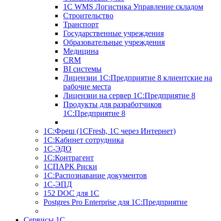
1С WMS Логистика Управление складом
Строительство
Транспорт
Государственные учреждения
Образовательные учреждения
Медицина
CRM
BI системы
Лицензии 1С:Предприятие 8 клиентские на
рабочие места
Лицензии на сервер 1С:Предприятие 8
Продукты для разработчиков
1С:Предприятие 8
1С:Фреш (1CFresh, 1С через Интернет)
1С:Кабинет сотрудника
1С-ЭДО
1С:Контрагент
1СПАРК Риски
1С:Распознавание документов
1С-ЭПД
152 DOC для 1С
Postgres Pro Enterprise для 1С:Предприятие
Сервисы 1С