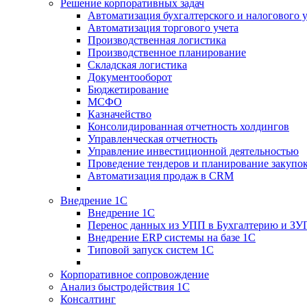
Решение корпоративных задач
Автоматизация бухгалтерского и налогового 
Автоматизация торгового учета
Производственная логистика
Производственное планирование
Складская логистика
Документооборот
Бюджетирование
МСФО
Казначейство
Консолидированная отчетность холдингов
Управленческая отчетность
Управление инвестиционной деятельностью
Проведение тендеров и планирование закупо
Автоматизация продаж в CRM
Внедрение 1С
Внедрение 1С
Перенос данных из УПП в Бухгалтерию и ЗУ
Внедрение ERP системы на базе 1С
Типовой запуск систем 1С
Корпоративное сопровождение
Анализ быстродействия 1С
Консалтинг