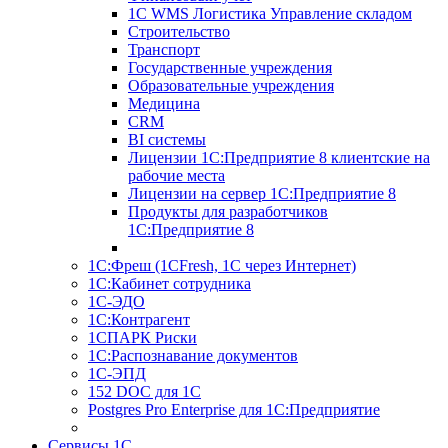
1С WMS Логистика Управление складом
Строительство
Транспорт
Государственные учреждения
Образовательные учреждения
Медицина
CRM
BI системы
Лицензии 1С:Предприятие 8 клиентские на
рабочие места
Лицензии на сервер 1С:Предприятие 8
Продукты для разработчиков
1С:Предприятие 8
1С:Фреш (1CFresh, 1С через Интернет)
1С:Кабинет сотрудника
1С-ЭДО
1С:Контрагент
1СПАРК Риски
1С:Распознавание документов
1С-ЭПД
152 DOC для 1С
Postgres Pro Enterprise для 1С:Предприятие
Сервисы 1С