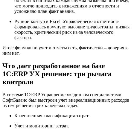
объекты в системах каждая служба называла по‑своему,
что могло приводить к искажениям в отчетности и
усложняло план‑факт анализ.
Ручной контур в Excel. Управленческая отчетность
формировалась вручную: высокие трудозатраты, низкая
скорость, критический риск из-за человеческого
фактора.
Итог: формально учет и отчеты есть, фактически – доверия к
ним нет.
Что дает разработанное на базе
1С:ERP УХ решение: три рычага
контроля
В системе 1С:ERP Управление холдингом специалистами
СофтБаланс был выстроен учет внереализационных расходов
путем решения трех ключевых задач:
Качественная классификация затрат.
Учет и мониторинг затрат.