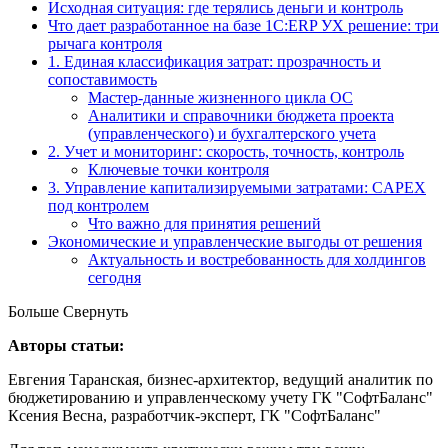
Исходная ситуация: где терялись деньги и контроль
Что дает разработанное на базе 1С:ERP УХ решение: три
рычага контроля
1. Единая классификация затрат: прозрачность и
сопоставимость
Мастер-данные жизненного цикла ОС
Аналитики и справочники бюджета проекта
(управленческого) и бухгалтерского учета
2. Учет и мониторинг: скорость, точность, контроль
Ключевые точки контроля
3. Управление капитализируемыми затратами: CAPEX
под контролем
Что важно для принятия решений
Экономические и управленческие выгоды от решения
Актуальность и востребованность для холдингов
сегодня
Больше
Свернуть
Авторы статьи:
Евгения Таранская, бизнес-архитектор, ведущий аналитик по
бюджетированию и управленческому учету ГК "СофтБаланс"
Ксения Весна, разработчик-эксперт, ГК "СофтБаланс"