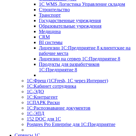
1С WMS Логистика Управление складом
Строительство
Транспорт
Государственные учреждения
Образовательные учреждения
Медицина
CRM
BI системы
Лицензии 1С:Предприятие 8 клиентские на
рабочие места
Лицензии на сервер 1С:Предприятие 8
Продукты для разработчиков
1С:Предприятие 8
1С:Фреш (1CFresh, 1С через Интернет)
1С:Кабинет сотрудника
1С-ЭДО
1С:Контрагент
1СПАРК Риски
1С:Распознавание документов
1С-ЭПД
152 DOC для 1С
Postgres Pro Enterprise для 1С:Предприятие
Сервисы 1С