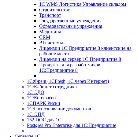
1С WMS Логистика Управление складом
Строительство
Транспорт
Государственные учреждения
Образовательные учреждения
Медицина
CRM
BI системы
Лицензии 1С:Предприятие 8 клиентские на
рабочие места
Лицензии на сервер 1С:Предприятие 8
Продукты для разработчиков
1С:Предприятие 8
1С:Фреш (1CFresh, 1С через Интернет)
1С:Кабинет сотрудника
1С-ЭДО
1С:Контрагент
1СПАРК Риски
1С:Распознавание документов
1С-ЭПД
152 DOC для 1С
Postgres Pro Enterprise для 1С:Предприятие
Сервисы 1С