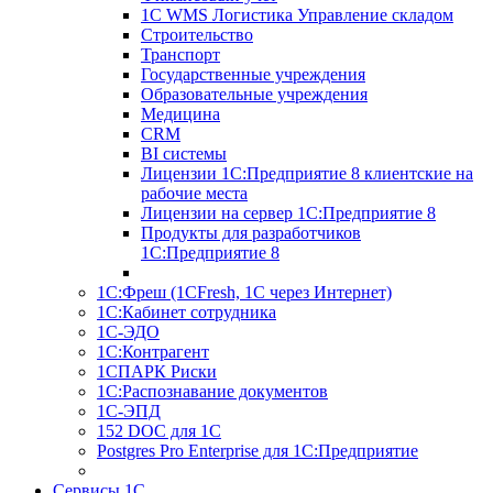
1С WMS Логистика Управление складом
Строительство
Транспорт
Государственные учреждения
Образовательные учреждения
Медицина
CRM
BI системы
Лицензии 1С:Предприятие 8 клиентские на
рабочие места
Лицензии на сервер 1С:Предприятие 8
Продукты для разработчиков
1С:Предприятие 8
1С:Фреш (1CFresh, 1С через Интернет)
1С:Кабинет сотрудника
1С-ЭДО
1С:Контрагент
1СПАРК Риски
1С:Распознавание документов
1С-ЭПД
152 DOC для 1С
Postgres Pro Enterprise для 1С:Предприятие
Сервисы 1С