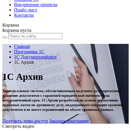
Внедренные проекты
Прайс-лист
Контакты
Корзина
Корзина пуста
Главная
Программы 1С
1С Документооборот
1С Архив
1С Архив
Универсальная система, обеспечивающая надежное долговременное
хранение документов с гарантией юридической значимости на
неограниченный срок. 1С:Архив разработан на основе нормативно-
правовых актов по архивному делу, поддерживает операции хранения
документов и не имеет ограничений на объем хранимых данных.
Получить демо-доступ
Заказать программу
Смотреть видео