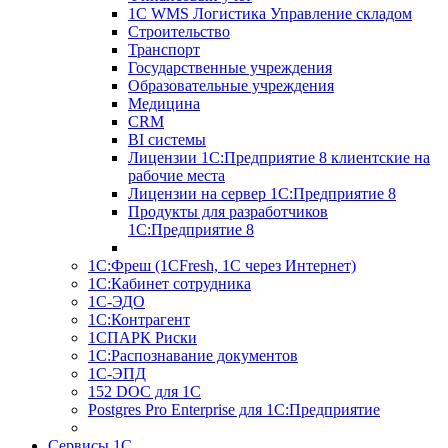
1С WMS Логистика Управление складом
Строительство
Транспорт
Государственные учреждения
Образовательные учреждения
Медицина
CRM
BI системы
Лицензии 1С:Предприятие 8 клиентские на
рабочие места
Лицензии на сервер 1С:Предприятие 8
Продукты для разработчиков
1С:Предприятие 8
1С:Фреш (1CFresh, 1С через Интернет)
1С:Кабинет сотрудника
1С-ЭДО
1С:Контрагент
1СПАРК Риски
1С:Распознавание документов
1С-ЭПД
152 DOC для 1С
Postgres Pro Enterprise для 1С:Предприятие
Сервисы 1С