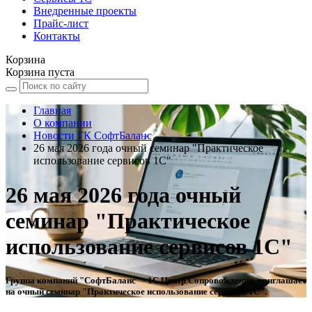
Внедренные проекты
Прайс-лист
Контакты
Корзина
Корзина пуста
Главная
О компании
Новости ГК СофтБаланс
26 мая 2026 года очный семинар "Практическое
использование сервисов 1С"
26 мая 2026 года очный
семинар "Практическое
использование сервисов 1С"
Группа компаний "СофтБаланс" - 1С Центр Сопровождения, приглашает
на очный семинар "Практическое использование сервисов 1С".