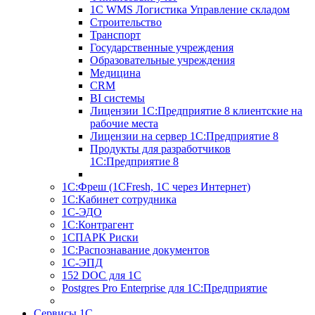
1С WMS Логистика Управление складом
Строительство
Транспорт
Государственные учреждения
Образовательные учреждения
Медицина
CRM
BI системы
Лицензии 1С:Предприятие 8 клиентские на
рабочие места
Лицензии на сервер 1С:Предприятие 8
Продукты для разработчиков
1С:Предприятие 8
1С:Фреш (1CFresh, 1С через Интернет)
1С:Кабинет сотрудника
1С-ЭДО
1С:Контрагент
1СПАРК Риски
1С:Распознавание документов
1С-ЭПД
152 DOC для 1С
Postgres Pro Enterprise для 1С:Предприятие
Сервисы 1С