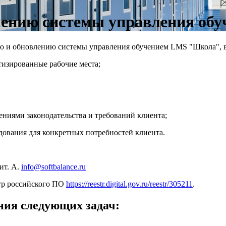
влению системы управления о
ю и обновлению системы управления обучением LMS "Школа", в
тизированные рабочие места;
ениями законодательства и требований клиента;
дования для конкретных потребностей клиента.
лит. А.
info@softbalance.ru
тр российского ПО
https://reestr.digital.gov.ru/reestr/305211
.
ия следующих задач: