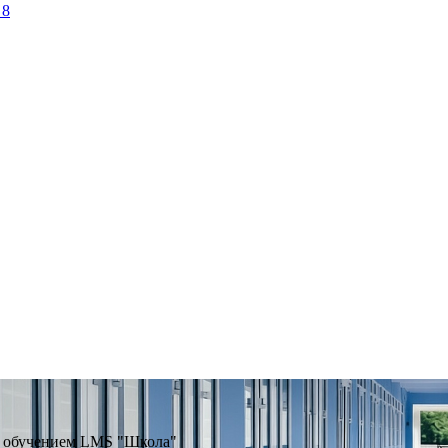
 8
я обучением LMS "Школа"