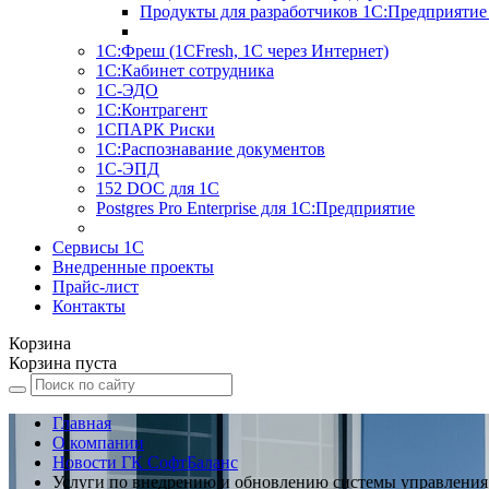
Продукты для разработчиков 1С:Предприятие
1С:Фреш (1CFresh, 1С через Интернет)
1С:Кабинет сотрудника
1С-ЭДО
1С:Контрагент
1СПАРК Риски
1С:Распознавание документов
1С-ЭПД
152 DOC для 1С
Postgres Pro Enterprise для 1С:Предприятие
Сервисы 1С
Внедренные проекты
Прайс-лист
Контакты
Корзина
Корзина пуста
Главная
О компании
Новости ГК СофтБаланс
Услуги по внедрению и обновлению системы управлени