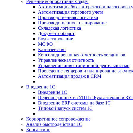
Решение корпоративных задач
Автоматизация бухгалтерского и налогового 
Автоматизация торгового учета
Производственная логистика
Производственное планирование
Складская логистика
Документооборот
Бюджетирование
МСФО
Казначейство
Консолидированная отчетность холдингов
Управленческая отчетность
Управление инвестиционной деятельностью
Проведение тендеров и планирование закупо
Автоматизация продаж в CRM
Внедрение 1С
Внедрение 1С
Перенос данных из УПП в Бухгалтерию и ЗУ
Внедрение ERP системы на базе 1С
Типовой запуск систем 1С
Корпоративное сопровождение
Анализ быстродействия 1С
Консалтинг