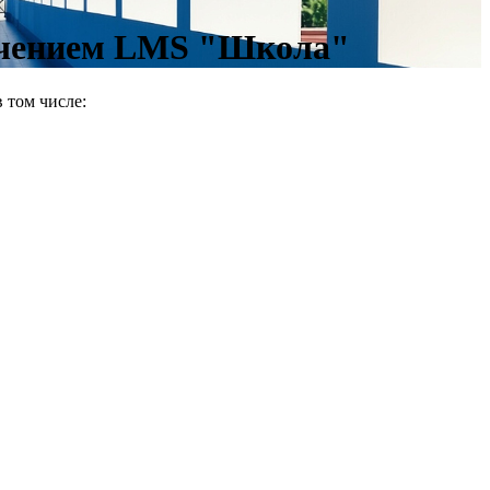
бучением LMS "Школа"
 том числе: