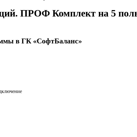
щий. ПРОФ Комплект на 5 поль
аммы в ГК «СофтБаланс»
одключение