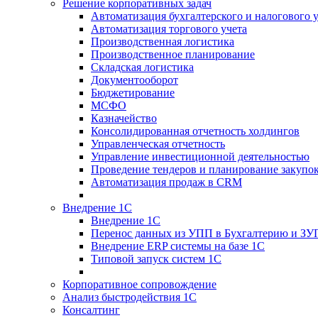
Решение корпоративных задач
Автоматизация бухгалтерского и налогового 
Автоматизация торгового учета
Производственная логистика
Производственное планирование
Складская логистика
Документооборот
Бюджетирование
МСФО
Казначейство
Консолидированная отчетность холдингов
Управленческая отчетность
Управление инвестиционной деятельностью
Проведение тендеров и планирование закупо
Автоматизация продаж в CRM
Внедрение 1С
Внедрение 1С
Перенос данных из УПП в Бухгалтерию и ЗУ
Внедрение ERP системы на базе 1С
Типовой запуск систем 1С
Корпоративное сопровождение
Анализ быстродействия 1С
Консалтинг