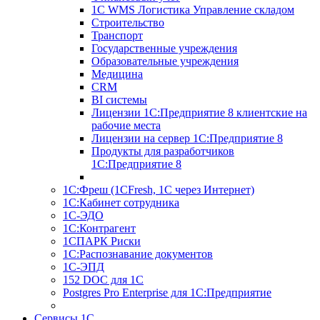
1С WMS Логистика Управление складом
Строительство
Транспорт
Государственные учреждения
Образовательные учреждения
Медицина
CRM
BI системы
Лицензии 1С:Предприятие 8 клиентские на
рабочие места
Лицензии на сервер 1С:Предприятие 8
Продукты для разработчиков
1С:Предприятие 8
1С:Фреш (1CFresh, 1С через Интернет)
1С:Кабинет сотрудника
1С-ЭДО
1С:Контрагент
1СПАРК Риски
1С:Распознавание документов
1С-ЭПД
152 DOC для 1С
Postgres Pro Enterprise для 1С:Предприятие
Сервисы 1С