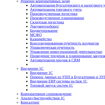
Решение корпоративных задач
Автоматизация бухгалтерского и налогового 
Автоматизация торгового учета
Производственная логистика
Производственное планирование
Складская логистика
Документооборот
Бюджетирование
МСФО
Казначейство
Консолидированная отчетность холдингов
Управленческая отчетность
Управление инвестиционной деятельностью
Проведение тендеров и планирование закупо
Автоматизация продаж в CRM
Внедрение 1С
Внедрение 1С
Перенос данных из УПП в Бухгалтерию и ЗУ
Внедрение ERP системы на базе 1С
Типовой запуск систем 1С
Корпоративное сопровождение
Анализ быстродействия 1С
Консалтинг