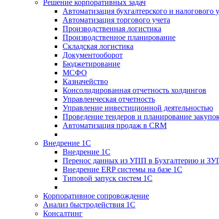
Решение корпоративных задач
Автоматизация бухгалтерского и налогового 
Автоматизация торгового учета
Производственная логистика
Производственное планирование
Складская логистика
Документооборот
Бюджетирование
МСФО
Казначейство
Консолидированная отчетность холдингов
Управленческая отчетность
Управление инвестиционной деятельностью
Проведение тендеров и планирование закупо
Автоматизация продаж в CRM
Внедрение 1С
Внедрение 1С
Перенос данных из УПП в Бухгалтерию и ЗУ
Внедрение ERP системы на базе 1С
Типовой запуск систем 1С
Корпоративное сопровождение
Анализ быстродействия 1С
Консалтинг