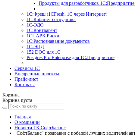
Продукты для разработчиков 1С:Предприятие
1С:Фреш (1CFresh, 1С через Интернет)
1С:Кабинет сотрудника
1С-ЭДО
1С:Контрагент
1СПАРК Риски
1С:Распознавание документов
1С-ЭПД
152 DOC для 1С
Postgres Pro Enterprise для 1С:Предприятие
Сервисы 1С
Внедренные проекты
Прайс-лист
Контакты
Корзина
Корзина пуста
Главная
О компании
Новости ГК СофтБаланс
"СофтБаланс" поздравил с победой лучших водителей ав