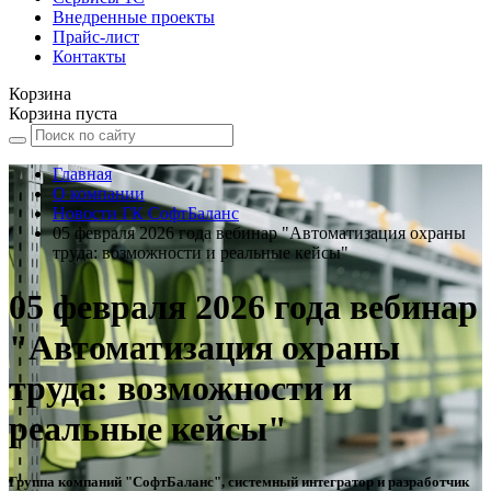
Внедренные проекты
Прайс-лист
Контакты
Корзина
Корзина пуста
Главная
О компании
Новости ГК СофтБаланс
05 февраля 2026 года вебинар "Автоматизация охраны
труда: возможности и реальные кейсы"
05 февраля 2026 года вебинар
"Автоматизация охраны
труда: возможности и
реальные кейсы"
Группа компаний "СофтБаланс", системный интегратор и разработчик