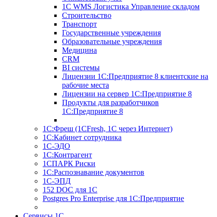
1С WMS Логистика Управление складом
Строительство
Транспорт
Государственные учреждения
Образовательные учреждения
Медицина
CRM
BI системы
Лицензии 1С:Предприятие 8 клиентские на
рабочие места
Лицензии на сервер 1С:Предприятие 8
Продукты для разработчиков
1С:Предприятие 8
1С:Фреш (1CFresh, 1С через Интернет)
1С:Кабинет сотрудника
1С-ЭДО
1С:Контрагент
1СПАРК Риски
1С:Распознавание документов
1С-ЭПД
152 DOC для 1С
Postgres Pro Enterprise для 1С:Предприятие
Сервисы 1С