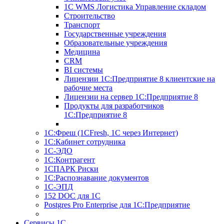
1С WMS Логистика Управление складом
Строительство
Транспорт
Государственные учреждения
Образовательные учреждения
Медицина
CRM
BI системы
Лицензии 1С:Предприятие 8 клиентские на
рабочие места
Лицензии на сервер 1С:Предприятие 8
Продукты для разработчиков
1С:Предприятие 8
1С:Фреш (1CFresh, 1С через Интернет)
1С:Кабинет сотрудника
1С-ЭДО
1С:Контрагент
1СПАРК Риски
1С:Распознавание документов
1С-ЭПД
152 DOC для 1С
Postgres Pro Enterprise для 1С:Предприятие
Сервисы 1С