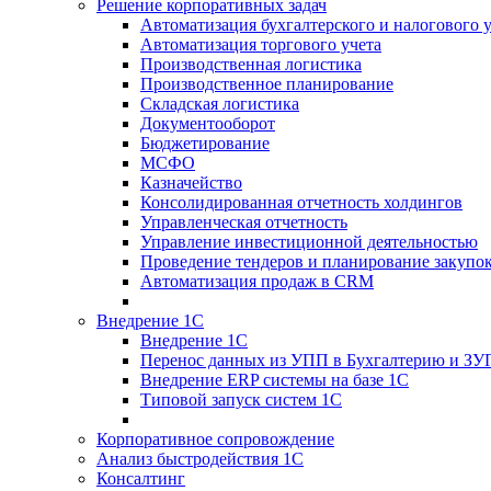
Решение корпоративных задач
Автоматизация бухгалтерского и налогового 
Автоматизация торгового учета
Производственная логистика
Производственное планирование
Складская логистика
Документооборот
Бюджетирование
МСФО
Казначейство
Консолидированная отчетность холдингов
Управленческая отчетность
Управление инвестиционной деятельностью
Проведение тендеров и планирование закупо
Автоматизация продаж в CRM
Внедрение 1С
Внедрение 1С
Перенос данных из УПП в Бухгалтерию и ЗУ
Внедрение ERP системы на базе 1С
Типовой запуск систем 1С
Корпоративное сопровождение
Анализ быстродействия 1С
Консалтинг